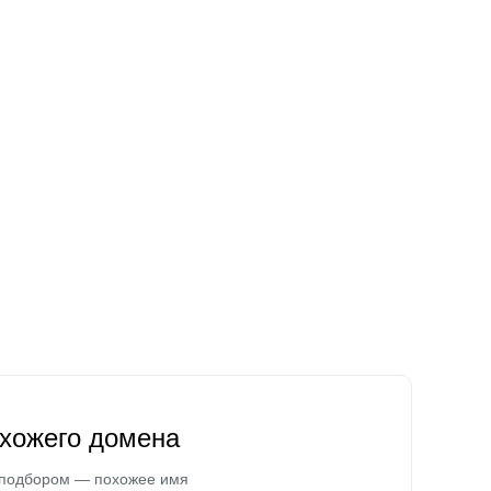
охожего домена
 подбором — похожее имя