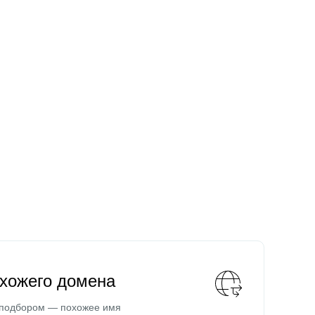
охожего домена
 подбором — похожее имя