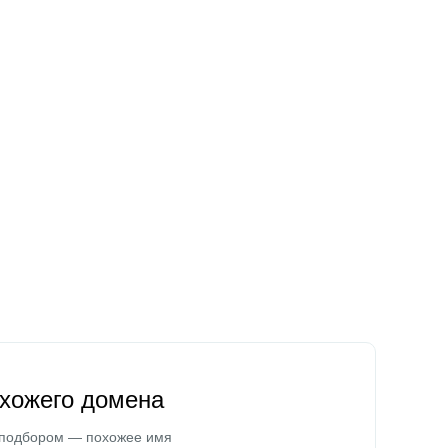
охожего домена
 подбором — похожее имя