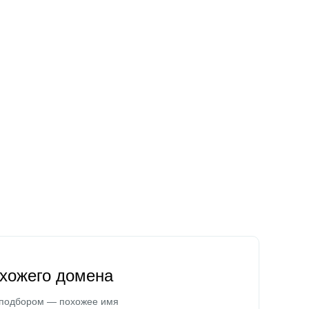
охожего домена
 подбором — похожее имя